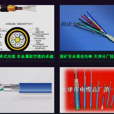
的核心价值
自承式光缆 非金属架空缆的卓越之选（2-288芯）
煤矿安全通信先锋 天津分厂阻