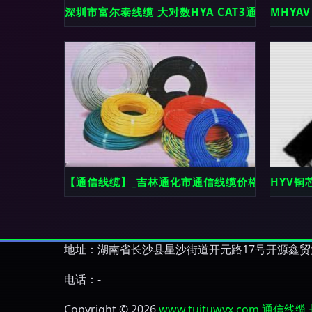
深圳市富尔泰线缆 大对数HYA CAT3通信电缆
MHYA
【通信线缆】_吉林通化市通信线缆价格_通信线缆
HYV
地址：湖南省长沙县星沙街道开元路17号开源鑫贸大
电话：-
Copyright © 2026
www.tuituwyx.com
通信线缆