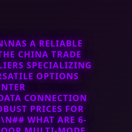
\NAS A RELIABLE
THE CHINA TRADE
IERS SPECIALIZING
RSATILE OPTIONS
ENTER
 DATA CONNECTION
OBUST PRICES FOR
\N## WHAT ARE 6-
NDOOR MULTI-MODE