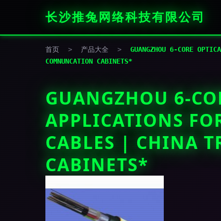
长沙推兔网络科技有限公司
首页
>
产品大全
>
GUANGZHOU 6-CORE OPTICA
COMNUNCATION CABINETS*
GUANGZHOU 6-COR
APPLICATIONS FO
CABLES | CHINA
CABINETS*