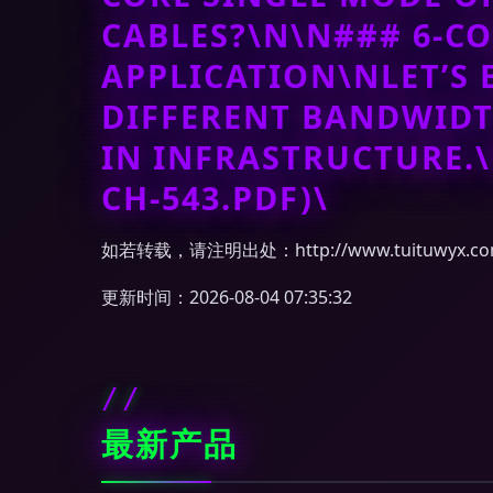
CABLES?\N\N### 6-CO
APPLICATION\NLET’S 
DIFFERENT BANDWIDT
IN INFRASTRUCTURE.\
CH-543.PDF)\
如若转载，请注明出处：http://www.tuituwyx.com/
更新时间：2026-08-04 07:35:32
最新产品