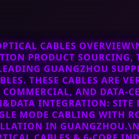
PTICAL CABLES OVERVIEW\N
ION PRODUCT SOURCING, 
LEADING
GUANGZHOU
SUPPL
ABLES. THESE CABLES ARE VE
, COMMERCIAL, AND DATA-C
N&DATA INTEGRATION: SITE
NGLE MODE CABLING WITH R
LLATION IN GUANGZHOU.\N
PTICAL CABLES & 6-CORE I