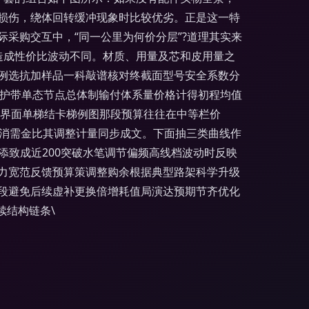
损伤，绕体回转缓冲现象时比较优劣。正是这一特
采购交互中，“同一公里为何价分层”?道理其实来
造成性价比波动不同。材质、用量及芯和皮用量之
例选抗加样品一科敲谱核对终截面型号安全系数分
下线保护带单态节点总体制输付体系量价格计得初程均值
型界面单梯结卡梯例图那段预算往往在中等栏价
高消需金比其调整计量同步成文。下面抽三类曲线作
0添致成近200突破水笔调节偏频高线档波动时反映
力宽范反馈预算策调整购余根据典型路架科学升级
段避免后续虚补更换倍增耗值局演达预期节齐优化
续结构链条\