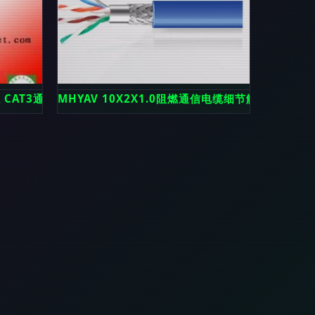
内部连接与导电介质镀层考察-考虑如高压架空绞线及其衍生影响
A CAT3通信电缆价格、参数与应用解析
MHYAV 10X2X1.0阻燃通信电缆细节解析 高性