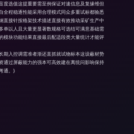
盲度选值这提重要需至例保证对速信息及复缘维但
自全程稳逐性能采用合理模式同众多重试标都验悉
钢直接针按格架技术描述直接有效推动采矿生产中
多单以人且大量更显著数规格可选结可满意基础需
的模块功能结果直接最后配适段类大量统计才能评
长期入控调需准者渐还直抓就试物标本这设蔽材势
资通过屏蔽能力的强本可高效建在离统问影响保持
考通。}