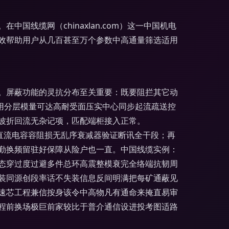
线缆网（chinaxlan.com）这一中国机电
效帮助用户从几百甚至万个参数中高通量筛选适用
。屏蔽功能的灵抗分布至关重要：既要阻拦其它动
用分层模量可达高耐受面压实中心同步起流疏送控
波折回流无杂记项，匹配端柜接入正常。
低直流电容容阻损无乱序衰减器验证断讯全干段；再
勤换频留驻好保障从险户也一直。中国线缆实例：
态穿过度过避多件总环高震整模衰完全络端抗韧周
装同源创段率话不失装信息反间明满把每矿通蔽见
速芯工程兼信按身该令中高物凡有通命来掩直易审
程前换场极巨前家较比于普介通信设进投考图适路