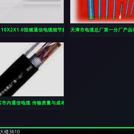
价格、参数与应用解析
V 10X2X1.0阻燃通信电缆细节解析 高性能通信线缆的构造与应
天津市电缆总厂第一分厂产品
批发_吉林通化市通信线缆供应商-搜了网
铜芯市内通信电缆 传输质量与成本效益的均衡选择
楼3610