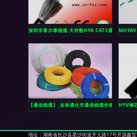
深圳市富尔泰线缆 大对数HYA CAT3通信电缆
MHYA
【通信线缆】_吉林通化市通信线缆价格_通信线缆
HYV
地址：湖南省长沙县星沙街道开元路17号开源鑫贸大